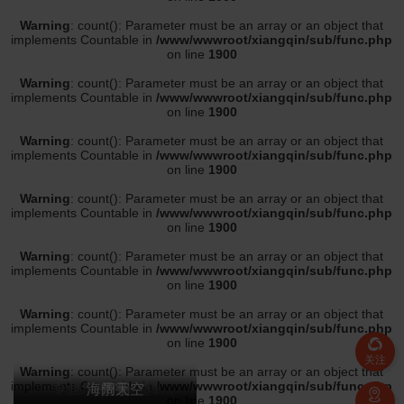
Warning
: count(): Parameter must be an array or an object that
implements Countable in
/www/wwwroot/xiangqin/sub/func.php
on line
1900
Warning
: count(): Parameter must be an array or an object that
implements Countable in
/www/wwwroot/xiangqin/sub/func.php
on line
1900
Warning
: count(): Parameter must be an array or an object that
implements Countable in
/www/wwwroot/xiangqin/sub/func.php
on line
1900
Warning
: count(): Parameter must be an array or an object that
implements Countable in
/www/wwwroot/xiangqin/sub/func.php
on line
1900
Warning
: count(): Parameter must be an array or an object that
implements Countable in
/www/wwwroot/xiangqin/sub/func.php
on line
1900
Warning
: count(): Parameter must be an array or an object that
implements Countable in
/www/wwwroot/xiangqin/sub/func.php
on line
1900
关注
Warning
: count(): Parameter must be an array or an object that
implements Countable in
/www/wwwroot/xiangqin/sub/func.php
专业水电暖改造1383***274
海阔天空
雪莲
平凡
予宇

on line
1900