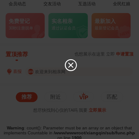
会员动态
交友活动
互选活动
全民红娘
免费登记
实名相亲
最新加入



30秒注册脱单
通过认证会员
最新登记会员
置顶推荐
也想展示在这里 立即
申请置顶


喜报
欢迎来到相亲网

推荐
附近
匹配
想尽快找到心仪的TA吗 我要
立即展示
Warning
: count(): Parameter must be an array or an object that
implements Countable in
/www/wwwroot/xiangqin/sub/func.php
on line
1900