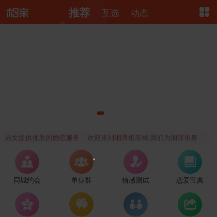

推荐
互选
动态
女提供优质的婚恋服务 欢迎来到湘潭相亲网,我们为湘潭单身男




同城约会
单身群
情感测试
恋爱宝典



